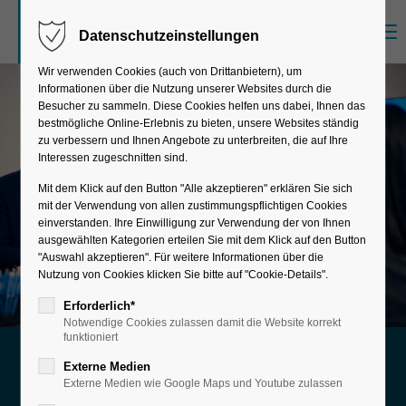
Menu
Datenschutzeinstellungen
Sorry, item "offcanvas-col1" does not exist.
Wir verwenden Cookies (auch von Drittanbietern), um
Informationen über die Nutzung unserer Websites durch die
Sorry, item "offcanvas-col2" does not exist.
Besucher zu sammeln. Diese Cookies helfen uns dabei, Ihnen das
bestmögliche Online-Erlebnis zu bieten, unsere Websites ständig
zu verbessern und Ihnen Angebote zu unterbreiten, die auf Ihre
Interessen zugeschnitten sind.
Sorry, item "offcanvas-col3" does not exist.
Mit dem Klick auf den Button "Alle akzeptieren" erklären Sie sich
mit der Verwendung von allen zustimmungspflichtigen Cookies
einverstanden. Ihre Einwilligung zur Verwendung der von Ihnen
Sorry, item "offcanvas-col4" does not exist.
ausgewählten Kategorien erteilen Sie mit dem Klick auf den Button
"Auswahl akzeptieren". Für weitere Informationen über die
Nutzung von Cookies klicken Sie bitte auf "Cookie-Details".
Erforderlich*
Notwendige Cookies zulassen damit die Website korrekt
funktioniert
The key to a modern IT landscape
Externe Medien
Externe Medien wie Google Maps und Youtube zulassen
Implementation &