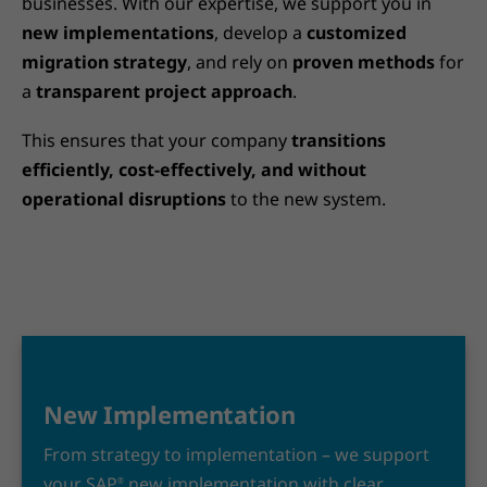
businesses. With our expertise, we support you in
new implementations
, develop a
customized
migration strategy
, and rely on
proven methods
for
a
transparent project approach
.
This ensures that your company
transitions
efficiently, cost-effectively, and without
operational disruptions
to the new system.
New Implementation
From strategy to implementation – we support
your SAP
new implementation with clear
®