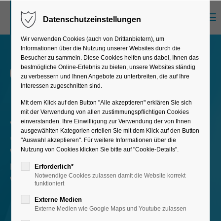
Menu
Datenschutzeinstellungen
Sorry, item "offcanvas-col1" does not exist.
Wir verwenden Cookies (auch von Drittanbietern), um
Informationen über die Nutzung unserer Websites durch die
Sorry, item "offcanvas-col2" does not exist.
Besucher zu sammeln. Diese Cookies helfen uns dabei, Ihnen das
bestmögliche Online-Erlebnis zu bieten, unsere Websites ständig
CONTACT
zu verbessern und Ihnen Angebote zu unterbreiten, die auf Ihre
Interessen zugeschnitten sind.
Let's talk about
Sorry, item "offcanvas-col3" does not exist.
Mit dem Klick auf den Button "Alle akzeptieren" erklären Sie sich
mit der Verwendung von allen zustimmungspflichtigen Cookies
your project
einverstanden. Ihre Einwilligung zur Verwendung der von Ihnen
Sorry, item "offcanvas-col4" does not exist.
ausgewählten Kategorien erteilen Sie mit dem Klick auf den Button
"Auswahl akzeptieren". Für weitere Informationen über die
Whether it's just an initial idea or a concrete project,
Nutzung von Cookies klicken Sie bitte auf "Cookie-Details".
please briefly describe your request to us. Our team
Erforderlich*
Notwendige Cookies zulassen damit die Website korrekt
will contact you personally within one business day.
funktioniert
Externe Medien
Externe Medien wie Google Maps und Youtube zulassen