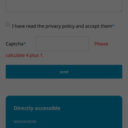
I have read the privacy policy and accept them
*
Captcha
*
Please
calculate 4 plus 1.
send
Directly accessible
MANNHEIM