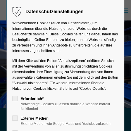
Menu
Datenschutzeinstellungen
Der Eintrag "offcanvas-col1" existiert leider
nicht.
Wir verwenden Cookies (auch von Drittanbietern), um
Informationen über die Nutzung unserer Websites durch die
Besucher zu sammeln. Diese Cookies helfen uns dabei, Ihnen das
bestmögliche Online-Erlebnis zu bieten, unsere Websites ständig
Der Eintrag "offcanvas-col2" existiert leider
zu verbessern und Ihnen Angebote zu unterbreiten, die auf Ihre
nicht.
Interessen zugeschnitten sind.
Mit dem Klick auf den Button "Alle akzeptieren" erklären Sie sich
mit der Verwendung von allen zustimmungspflichtigen Cookies
Der Eintrag "offcanvas-col3" existiert leider
einverstanden. Ihre Einwilligung zur Verwendung der von Ihnen
nicht.
ausgewählten Kategorien erteilen Sie mit dem Klick auf den Button
"Auswahl akzeptieren". Für weitere Informationen über die
Nutzung von Cookies klicken Sie bitte auf "Cookie-Details".
Der Eintrag "offcanvas-col4" existiert leider
Erforderlich*
Notwendige Cookies zulassen damit die Website korrekt
nicht.
funktioniert
Externe Medien
Die smarte Lösung zur Anbindung
Externe Medien wie Google Maps und Youtube zulassen
HPC.Connector