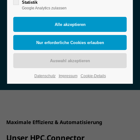
Statistik
Google Analytics zulassen
Die Integration von Automatiklägern, Waagen &
Pick-by-Light-Systemen in SAP
muss nicht
®
kompliziert sein! Unser HPC.Connector bietet eine
direkte und vollständig SAP
-standardkonforme
®
Anbindung – ohne Middleware.
Jetzt unverbindlich beraten lassen!
Datenschutz
Impressum
Cookie-Details
Maximale Effizienz & Automatisierung
Unser HPC.Connector