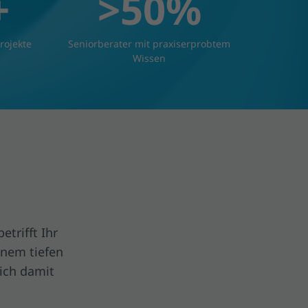
+
>50%
rojekte
Seniorberater mit praxiserprobtem
Wissen
etrifft Ihr
nem tiefen
lich damit