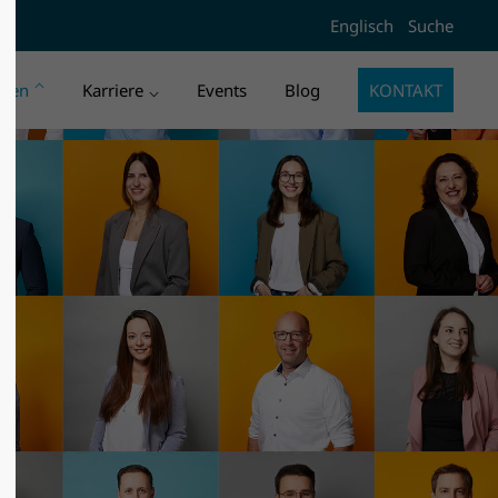
Englisch
Suche
l3"
Der Eintrag "offcanvas-col4"
existiert leider nicht.
men
Karriere
Events
Blog
KONTAKT