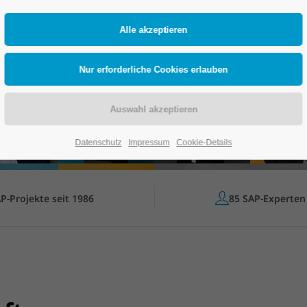
kunftssicher und
enerationen.
Datenschutz
Impressum
Cookie-Details
P-Projekte seit 1986
85 SAP-Experten