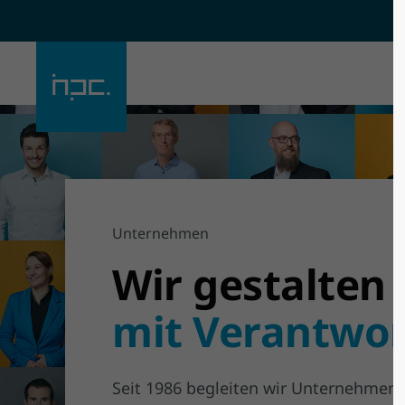
Der Eintrag "offcanvas-col1"
Der Eintra
existiert leider nicht.
existiert l
Unternehmen
Wir gestalten
mit Verantwo
Seit 1986 begleiten wir Unternehmen 