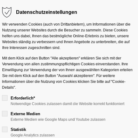
Datenschutzeinstellungen
g "offcanvas-col2"
Der Eintrag "offcanvas-co
eider nicht.
existiert leider nicht.
Lösungen
Services
Branchen
Unterneh
Wir verwenden Cookies (auch von Drittanbietern), um Informationen über die
Nutzung unserer Websites durch die Besucher zu sammeln. Diese Cookies
helfen uns dabei, Ihnen das bestmögliche Online-Erlebnis zu bieten, unsere
Websites ständig zu verbessern und Ihnen Angebote zu unterbreiten, die auf
Ihre Interessen zugeschnitten sind.
Mit dem Klick auf den Button "Alle akzeptieren" erklären Sie sich mit der
Verwendung von allen zustimmungspflichtigen Cookies einverstanden. Ihre
Einwilligung zur Verwendung der von Ihnen ausgewählten Kategorien erteilen
Sie mit dem Klick auf den Button "Auswahl akzeptieren". Für weitere
Informationen über die Nutzung von Cookies klicken Sie bitte auf "Cookie-
Details".
 SAP
Erforderlich*
Notwendige Cookies zulassen damit die Website korrekt funktioniert
rtung
Externe Medien
Externe Medien wie Google Maps und Youtube zulassen
Statistik
auf ihrem Weg in
Google Analytics zulassen