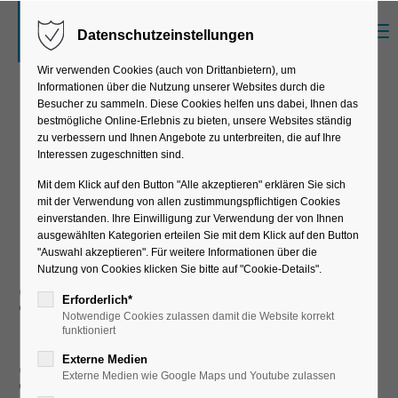
Menu
Datenschutzeinstellungen
Der Eintrag "offcanvas-col1" existiert leider
nicht.
Wir verwenden Cookies (auch von Drittanbietern), um
Informationen über die Nutzung unserer Websites durch die
Besucher zu sammeln. Diese Cookies helfen uns dabei, Ihnen das
bestmögliche Online-Erlebnis zu bieten, unsere Websites ständig
Der Eintrag "offcanvas-col2" existiert leider
zu verbessern und Ihnen Angebote zu unterbreiten, die auf Ihre
nicht.
psb intralogistics GmbH
Interessen zugeschnitten sind.
Mit dem Klick auf den Button "Alle akzeptieren" erklären Sie sich
mit der Verwendung von allen zustimmungspflichtigen Cookies
Der Eintrag "offcanvas-col3" existiert leider
einverstanden. Ihre Einwilligung zur Verwendung der von Ihnen
nicht.
ausgewählten Kategorien erteilen Sie mit dem Klick auf den Button
Mehrstufige
"Auswahl akzeptieren". Für weitere Informationen über die
Nutzung von Cookies klicken Sie bitte auf "Cookie-Details".
S/4HANA-
Der Eintrag "offcanvas-col4" existiert leider
Erforderlich*
Notwendige Cookies zulassen damit die Website korrekt
Einführung – 1.
nicht.
funktioniert
Schritt FI/CO
Externe Medien
Externe Medien wie Google Maps und Youtube zulassen