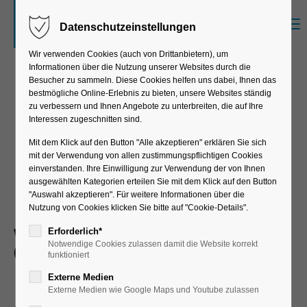
Menu
Datenschutzeinstellungen
Der Eintrag "offcanvas-col1" existiert leider
nicht.
Wir verwenden Cookies (auch von Drittanbietern), um
Informationen über die Nutzung unserer Websites durch die
Besucher zu sammeln. Diese Cookies helfen uns dabei, Ihnen das
bestmögliche Online-Erlebnis zu bieten, unsere Websites ständig
Der Eintrag "offcanvas-col2" existiert leider
zu verbessern und Ihnen Angebote zu unterbreiten, die auf Ihre
nicht.
Internet of Things (IoT)
Interessen zugeschnitten sind.
Mit dem Klick auf den Button "Alle akzeptieren" erklären Sie sich
mit der Verwendung von allen zustimmungspflichtigen Cookies
Der Eintrag "offcanvas-col3" existiert leider
einverstanden. Ihre Einwilligung zur Verwendung der von Ihnen
nicht.
ausgewählten Kategorien erteilen Sie mit dem Klick auf den Button
"Auswahl akzeptieren". Für weitere Informationen über die
Nutzung von Cookies klicken Sie bitte auf "Cookie-Details".
Der Eintrag "offcanvas-col4" existiert leider
Wie kleine Dinge unser
Erforderlich*
Notwendige Cookies zulassen damit die Website korrekt
(Unternehmens-) Leben verändern
nicht.
funktioniert
Externe Medien
Externe Medien wie Google Maps und Youtube zulassen