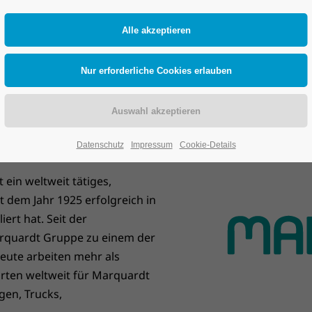
Datenschutz
Impressum
Cookie-Details
ein weltweit tätiges,
 dem Jahr 1925 erfolgreich in
ert hat. Seit der
rquardt Gruppe zu einem der
eute arbeiten mehr als
orten weltweit für Marquardt
gen, Trucks,