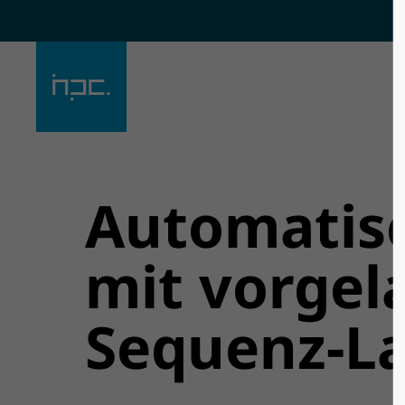
Der Eintrag "offcanvas-col1"
Der Eintra
existiert leider nicht.
existiert l
Automatis
mit vorgel
Sequenz-L