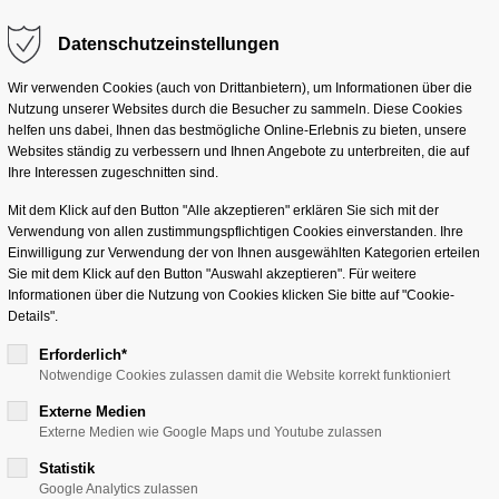
Datenschutzeinstellungen
g "offcanvas-col2"
Der Eintrag "offcanvas-co
eider nicht.
existiert leider nicht.
Lösungen
Services
Branchen
Unterneh
Wir verwenden Cookies (auch von Drittanbietern), um Informationen über die
Nutzung unserer Websites durch die Besucher zu sammeln. Diese Cookies
helfen uns dabei, Ihnen das bestmögliche Online-Erlebnis zu bieten, unsere
Websites ständig zu verbessern und Ihnen Angebote zu unterbreiten, die auf
Ihre Interessen zugeschnitten sind.
Mit dem Klick auf den Button "Alle akzeptieren" erklären Sie sich mit der
Verwendung von allen zustimmungspflichtigen Cookies einverstanden. Ihre
che Routenzu
Einwilligung zur Verwendung der von Ihnen ausgewählten Kategorien erteilen
Sie mit dem Klick auf den Button "Auswahl akzeptieren". Für weitere
Informationen über die Nutzung von Cookies klicken Sie bitte auf "Cookie-
agertem Shutt
Details".
Erforderlich*
Notwendige Cookies zulassen damit die Website korrekt funktioniert
ager
Externe Medien
Externe Medien wie Google Maps und Youtube zulassen
Statistik
Google Analytics zulassen