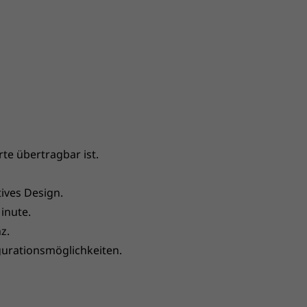
te übertragbar ist.
tives Design.
Minute.
z.
igurationsmöglichkeiten.