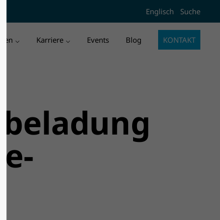
Englisch
Suche
l3"
Der Eintrag "offcanvas-col4"
existiert leider nicht.
men
Karriere
Events
Blog
KONTAKT
gbeladung
le-