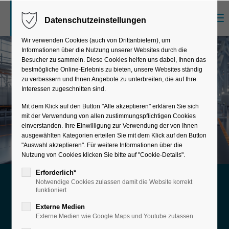
Menu
Datenschutzeinstellungen
Der Eintrag "offcanvas-col1" existiert leider
nicht.
Wir verwenden Cookies (auch von Drittanbietern), um
Informationen über die Nutzung unserer Websites durch die
Besucher zu sammeln. Diese Cookies helfen uns dabei, Ihnen das
bestmögliche Online-Erlebnis zu bieten, unsere Websites ständig
Der Eintrag "offcanvas-col2" existiert leider
zu verbessern und Ihnen Angebote zu unterbreiten, die auf Ihre
nicht.
Interessen zugeschnitten sind.
Mit dem Klick auf den Button "Alle akzeptieren" erklären Sie sich
mit der Verwendung von allen zustimmungspflichtigen Cookies
Der Eintrag "offcanvas-col3" existiert leider
einverstanden. Ihre Einwilligung zur Verwendung der von Ihnen
nicht.
ausgewählten Kategorien erteilen Sie mit dem Klick auf den Button
"Auswahl akzeptieren". Für weitere Informationen über die
Nutzung von Cookies klicken Sie bitte auf "Cookie-Details".
Der Eintrag "offcanvas-col4" existiert leider
Erforderlich*
Notwendige Cookies zulassen damit die Website korrekt
nicht.
Produktänderungen effizient in SAP
funktioniert
steuern
Externe Medien
Änderungsmanagement
Externe Medien wie Google Maps und Youtube zulassen