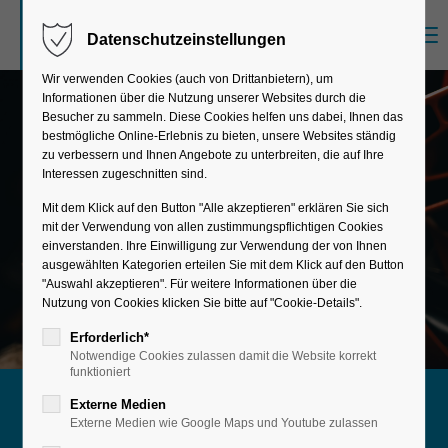
Menu
Datenschutzeinstellungen
Der Eintrag "offcanvas-col1" existiert leider
nicht.
Wir verwenden Cookies (auch von Drittanbietern), um
Informationen über die Nutzung unserer Websites durch die
Besucher zu sammeln. Diese Cookies helfen uns dabei, Ihnen das
bestmögliche Online-Erlebnis zu bieten, unsere Websites ständig
Der Eintrag "offcanvas-col2" existiert leider
zu verbessern und Ihnen Angebote zu unterbreiten, die auf Ihre
nicht.
Interessen zugeschnitten sind.
Mit dem Klick auf den Button "Alle akzeptieren" erklären Sie sich
mit der Verwendung von allen zustimmungspflichtigen Cookies
Der Eintrag "offcanvas-col3" existiert leider
einverstanden. Ihre Einwilligung zur Verwendung der von Ihnen
nicht.
ausgewählten Kategorien erteilen Sie mit dem Klick auf den Button
"Auswahl akzeptieren". Für weitere Informationen über die
Nutzung von Cookies klicken Sie bitte auf "Cookie-Details".
Der Eintrag "offcanvas-col4" existiert leider
Erforderlich*
Notwendige Cookies zulassen damit die Website korrekt
nicht.
funktioniert
Externe Medien
Digitalisieren Sie Ihre Prozesse
Externe Medien wie Google Maps und Youtube zulassen
Instandhaltung mit SAP