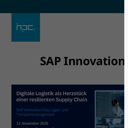
Der Eintrag "offcanvas-col1"
Der Eintra
existiert leider nicht.
existiert l
SAP Innovation