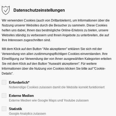
Datenschutzeinstellungen
g "offcanvas-col2"
Der Eintrag "offcanvas-co
eider nicht.
existiert leider nicht.
Lösungen
Services
Branchen
Unterneh
Wir verwenden Cookies (auch von Drittanbietern), um Informationen über die
Nutzung unserer Websites durch die Besucher zu sammeln. Diese Cookies
helfen uns dabei, Ihnen das bestmögliche Online-Erlebnis zu bieten, unsere
Websites ständig zu verbessern und Ihnen Angebote zu unterbreiten, die auf
Ihre Interessen zugeschnitten sind.
Mit dem Klick auf den Button "Alle akzeptieren" erklären Sie sich mit der
 Day Lager- und Tran
Verwendung von allen zustimmungspflichtigen Cookies einverstanden. Ihre
Einwilligung zur Verwendung der von Ihnen ausgewählten Kategorien erteilen
Sie mit dem Klick auf den Button "Auswahl akzeptieren". Für weitere
Informationen über die Nutzung von Cookies klicken Sie bitte auf "Cookie-
Details".
Erforderlich*
Notwendige Cookies zulassen damit die Website korrekt funktioniert
Digitale Logistik
Chain
Externe Medien
Externe Medien wie Google Maps und Youtube zulassen
12.11.2025 — Heidelbe
Statistik
Google Analytics zulassen