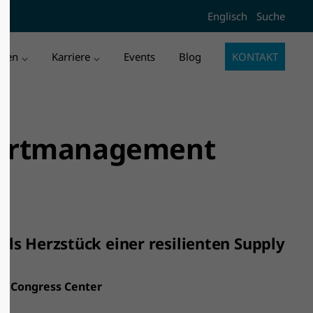
Englisch
Suche
l3"
Der Eintrag "offcanvas-col4"
existiert leider nicht.
men
Karriere
Events
Blog
KONTAKT
sportmanagement
 als Herzstück einer resilienten Supply
rg Congress Center