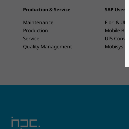
Production & Service
SAP User I
Maintenance
Fiori & UI5
Production
Mobile Bui
Service
UI5 Conve
Quality Management
Mobisys M