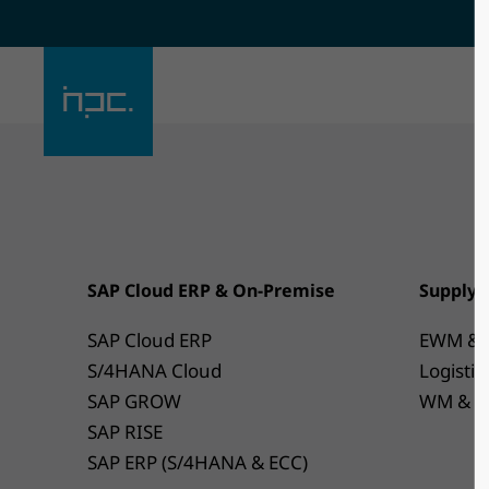
Sorry, item "offcanvas-col1" does
Sorry, ite
not exist.
not exist.
SAP Cloud ERP & On-Premise
Supply C
SAP Cloud ERP
EWM & 
S/4HANA Cloud
Logisti
SAP GROW
WM & S
SAP RISE
SAP ERP (S/4HANA & ECC)