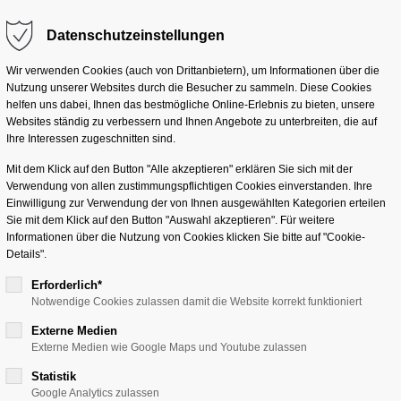
Datenschutzeinstellungen
m "offcanvas-col2" does
Sorry, item "offcanvas-col
Solutions
Services
Industr
not exist.
Wir verwenden Cookies (auch von Drittanbietern), um Informationen über die
Nutzung unserer Websites durch die Besucher zu sammeln. Diese Cookies
helfen uns dabei, Ihnen das bestmögliche Online-Erlebnis zu bieten, unsere
Websites ständig zu verbessern und Ihnen Angebote zu unterbreiten, die auf
Ihre Interessen zugeschnitten sind.
Mit dem Klick auf den Button "Alle akzeptieren" erklären Sie sich mit der
Verwendung von allen zustimmungspflichtigen Cookies einverstanden. Ihre
Einwilligung zur Verwendung der von Ihnen ausgewählten Kategorien erteilen
Sie mit dem Klick auf den Button "Auswahl akzeptieren". Für weitere
hain & Logistics
Procurement, Sales & Fin
Informationen über die Nutzung von Cookies klicken Sie bitte auf "Cookie-
Details".
MFS
Materials Management
Erforderlich*
cs Management (LGM)
Sales
Notwendige Cookies zulassen damit die Website korrekt funktioniert
tock Room Management
Finance & Controlling
Externe Medien
Externe Medien wie Google Maps und Youtube zulassen
SAP Analytics
Statistik
Google Analytics zulassen