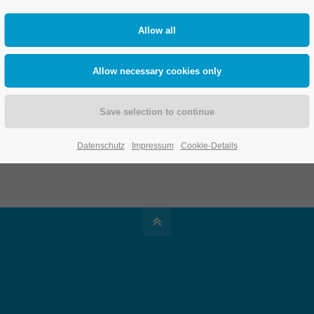
nterfaces
SAP Cloud & Innovations
AI in SAP
lder
SAP BTP
rter
Sustainability with SAP
SB
Cloud Solutions
Datenschutz
Impressum
Cookie-Details