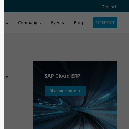
Deutsch
3" does
Sorry, item "offcanvas-col4" does
ies
Company
Events
Blog
CONTACT
not exist.
SAP Cloud ERP
ance
Discover now →